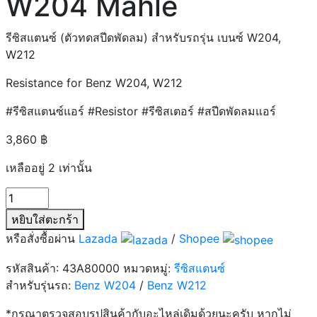
W204 Mahle
รีซิสแตนซ์ (ตัวทดสปีดพัดลม) สำหรับรถรุ่น เบนซ์ W204,
W212
Resistance for Benz W204, W212
#รีซิสแตนซ์แอร์ #Resistor #รีซิสเตอร์ #สปีดพัดลมแอร์
3,860
฿
เหลืออยู่ 2 เท่านั้น
จำนวน
รี
หยิบใส่ตะกร้า
ซิ
หรือสั่งซื้อผ่าน
Lazada
/
Shopee
สแต๊นซ์
แอร์
รหัสสินค้า:
43A80000
หมวดหมู่:
รีซิสแตนซ์
Benz
สำหรับรุ่นรถ:
Benz W204
/
Benz W212
W204
*กรุณาตรวจสอบรูปสินค้ากับอะไหล่เดิมด้วยนะครับ หากไม่
Mahle