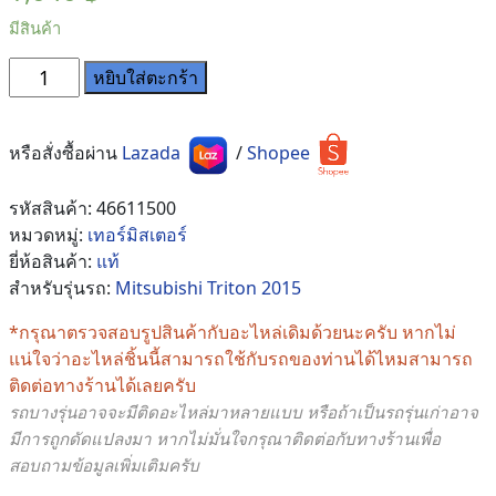
มีสินค้า
จำนวน
หยิบใส่ตะกร้า
เท
อร์
โม
หรือสั่งซื้อผ่าน
Lazada
/
Shopee
แอร์
Mitsubishi
รหัสสินค้า:
46611500
Triton
หมวดหมู่:
เทอร์มิสเตอร์
2015-
ยี่ห้อสินค้า:
แท้
2022
สำหรับรุ่นรถ:
Mitsubishi Triton 2015
ของ
*กรุณาตรวจสอบรูปสินค้ากับอะไหล่เดิมด้วยนะครับ หากไม่
แท้
แน่ใจว่าอะไหล่ชิ้นนี้สามารถใช้กับรถของท่านได้ไหมสามารถ
ชิ้น
ติดต่อทางร้านได้เลยครับ
รถบางรุ่นอาจจะมีติดอะไหล่มาหลายแบบ หรือถ้าเป็นรถรุ่นเก่าอาจ
มีการถูกดัดแปลงมา หากไม่มั่นใจกรุณาติดต่อกับทางร้านเพื่อ
สอบถามข้อมูลเพิ่มเติมครับ