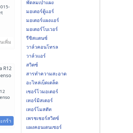
พัดลมเป่าแผง
2015-
มอเตอร์ตู้แอร์
rt
o
มอเตอร์แผงแอร์
มอเตอร์โบเวอร์
รีซิสแตนซ์
นเพิ่ม
วาล์วคอนโทรล
วาล์วแอร์
สวิตซ์
สารทำความสะอาด
อะไหล่เบ็ดเตล็ด
เซอร์โวมอเตอร์
R12
Denso
เทอร์มิสเตอร์
เทอร์โมสตัท
เพรชเชอร์สวิตซ์
ตะกร้า
แผงคอนเดนเซอร์