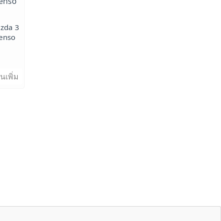
azda 3
enso
นเพิ่ม