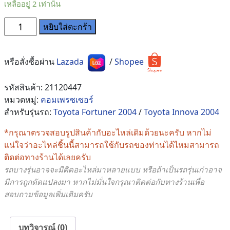
เหลืออยู่ 2 เท่านั้น
จำนวน
หยิบใส่ตะกร้า
คอม
แอร์
Toyota
หรือสั่งซื้อผ่าน
Lazada
/
Shopee
Fortuner
/
รหัสสินค้า:
21120447
Innova
หมวดหมู่:
คอมเพรซเซอร์
2004
สำหรับรุ่นรถ:
Toyota Fortuner 2004
/
Toyota Innova 2004
เครื่อง
*กรุณาตรวจสอบรูปสินค้ากับอะไหล่เดิมด้วยนะครับ หากไม่
ดีเซล
แน่ใจว่าอะไหล่ชิ้นนี้สามารถใช้กับรถของท่านได้ไหมสามารถ
ชิ้น
ติดต่อทางร้านได้เลยครับ
รถบางรุ่นอาจจะมีติดอะไหล่มาหลายแบบ หรือถ้าเป็นรถรุ่นเก่าอาจ
มีการถูกดัดแปลงมา หากไม่มั่นใจกรุณาติดต่อกับทางร้านเพื่อ
สอบถามข้อมูลเพิ่มเติมครับ
บทวิจารณ์ (0)