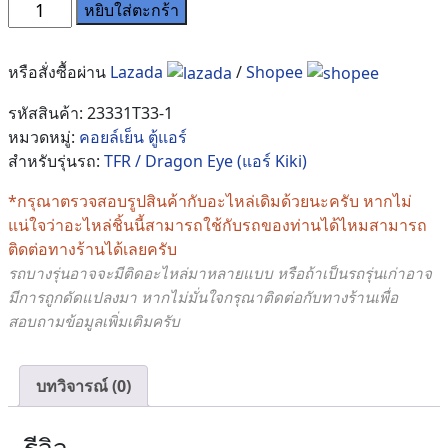
จำนวน
หยิบใส่ตะกร้า
คอยล์
เย็น
หรือสั่งซื้อผ่าน
Lazada
/
Shopee
ตู้
แอร์
รหัสสินค้า:
23331T33-1
Isuzu
หมวดหมู่:
คอยล์เย็น ตู้แอร์
Dragon
สำหรับรุ่นรถ:
TFR / Dragon Eye (แอร์ Kiki)
(แอร์
Kiki
*กรุณาตรวจสอบรูปสินค้ากับอะไหล่เดิมด้วยนะครับ หากไม่
รุ่น
แน่ใจว่าอะไหล่ชิ้นนี้สามารถใช้กับรถของท่านได้ไหมสามารถ
วาล์ว1หาง)
ติดต่อทางร้านได้เลยครับ
ท่อ
รถบางรุ่นอาจจะมีติดอะไหล่มาหลายแบบ หรือถ้าเป็นรถรุ่นเก่าอาจ
แบน
มีการถูกดัดแปลงมา หากไม่มั่นใจกรุณาติดต่อกับทางร้านเพื่อ
เซ
สอบถามข้อมูลเพิ่มเติมครับ
อร์
เพน
บทวิจารณ์ (0)
ไทน์
แบบ
ท่อ