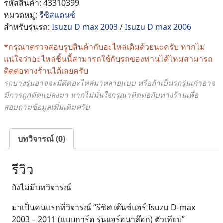
Isuzu
รหัสสินค้า:
43310399
D-
หมวดหมู่:
รีซิสแตนซ์
max
สำหรับรุ่นรถ:
Isuzu D max 2003
/
Isuzu D max 2006
2003
*กรุณาตรวจสอบรูปสินค้ากับอะไหล่เดิมด้วยนะครับ หากไม่
-
แน่ใจว่าอะไหล่ชิ้นนี้สามารถใช้กับรถของท่านได้ไหมสามารถ
2011
ติดต่อทางร้านได้เลยครับ
(แบบ
รถบางรุ่นอาจจะมีติดอะไหล่มาหลายแบบ หรือถ้าเป็นรถรุ่นเก่าอาจ
การ์ด
มีการถูกดัดแปลงมา หากไม่มั่นใจกรุณาติดต่อกับทางร้านเพื่อ
รุ่น
สอบถามข้อมูลเพิ่มเติมครับ
แอร์
อ
นาล๊
บทวิจารณ์ (0)
อก)
ตัว
รีวิว
เทียบ
ชิ้น
ยังไม่มีบทวิจารณ์
มาเป็นคนแรกที่วิจารณ์ “รีซิสแต๊นซ์แอร์ Isuzu D-max
2003 – 2011 (แบบการ์ด รุ่นแอร์อนาล๊อก) ตัวเทียบ”