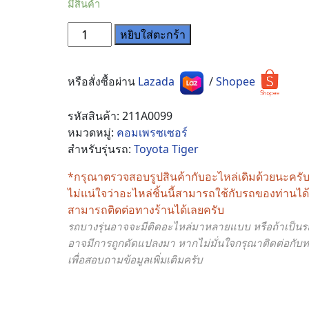
มีสินค้า
จำนวน
หยิบใส่ตะกร้า
คอม
แอร์
Toyota
หรือสั่งซื้อผ่าน
Lazada
/
Shopee
Tiger
D4D
รหัสสินค้า:
211A0099
10S15C
หมวดหมู่:
คอมเพรซเซอร์
ชิ้น
สำหรับรุ่นรถ:
Toyota Tiger
*กรุณาตรวจสอบรูปสินค้ากับอะไหล่เดิมด้วยนะครั
ไม่แน่ใจว่าอะไหล่ชิ้นนี้สามารถใช้กับรถของท่านไ
สามารถติดต่อทางร้านได้เลยครับ
รถบางรุ่นอาจจะมีติดอะไหล่มาหลายแบบ หรือถ้าเป็นรถร
อาจมีการถูกดัดแปลงมา หากไม่มั่นใจกรุณาติดต่อกับท
เพื่อสอบถามข้อมูลเพิ่มเติมครับ