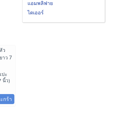
แอมพลิฟาย
ไดเออร์
วแปะ
นิ้ว)
ตะกร้า