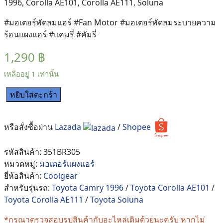
1996, Corolla AE101, Corolla AE111, Soluna
#มอเตอร์พัดลมแอร์ #Fan Motor #มอเตอร์พัดลมระบายความ
ร้อนแผงแอร์ #แคมรี่ #คัมรี่
1,290
฿
เหลืออยู่ 1 เท่านั้น
หยิบใส่ตะกร้า
จำนวน
มอเตอร์
พัดลม
หรือสั่งซื้อผ่าน
Lazada
/
Shopee
Toyota
ทรง
รหัสสินค้า:
351BR305
กระบอก
หมวดหมู่:
มอเตอร์แผงแอร์
เป่า
ยี่ห้อสินค้า:
Coolgear
หม้อ
สำหรับรุ่นรถ:
Toyota Camry 1996
/
Toyota Corolla AE101
/
น้ำ
Toyota Corolla AE111
/
Toyota Soluna
ไซส์
กลาง
*กรุณาตรวจสอบรูปสินค้ากับอะไหล่เดิมด้วยนะครับ หากไม่