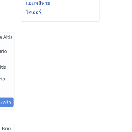
แอมพลิฟาย
ไดเออร์
tis
rio
ตะกร้า